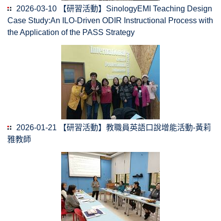
2026-03-10 【研習活動】SinologyEMI Teaching Design
Case Study:An ILO-Driven ODIR Instructional Process with
the Application of the PASS Strategy
2026-01-21 【研習活動】教職員英語口說增能活動-黃莉
雅教師