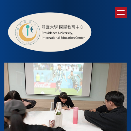
跳
到
主
要
內
容
區
1140915
全校英語日 第一梯次